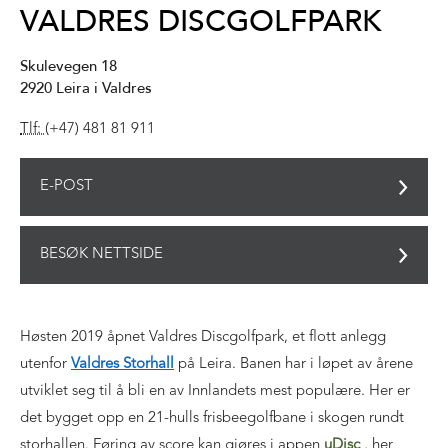
VALDRES DISCGOLFPARK
Skulevegen 18
2920
Leira i Valdres
Tlf:
(+47) 481 81 911
E-POST
BESØK NETTSIDE
Høsten 2019 åpnet Valdres Discgolfpark, et flott anlegg
utenfor
Valdres Storhall
på Leira. Banen har i løpet av årene
utviklet seg til å bli en av Innlandets mest populære. Her er
det bygget opp en 21-hulls frisbeegolfbane i skogen rundt
storhallen. Føring av score kan gjøres i appen
uDisc
, her