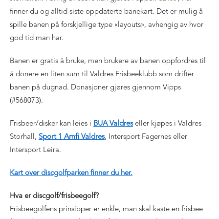
finner du og alltid siste oppdaterte banekart. Det er mulig å
spille banen på forskjellige type «layouts», avhengig av hvor
god tid man har.
Banen er gratis å bruke, men brukere av banen oppfordres til
å donere en liten sum til Valdres Frisbeeklubb som drifter
banen på dugnad. Donasjoner gjøres gjennom Vipps
(#568073).
Frisbeer/disker kan leies i
BUA Valdres
eller kjøpes i Valdres
Storhall,
Sport 1 Amfi Valdres
, Intersport Fagernes eller
Intersport Leira.
Kart over discgolfparken finner du her.
Hva er discgolf/frisbeegolf?
Frisbeegolfens prinsipper er enkle, man skal kaste en frisbee