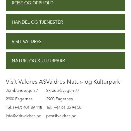
REISE OG OPPHOLD
HANDEL OG TJENESTER
VISIT VALDRES
NATUR- OG KULTURPARK
Visit Valdres AS
Valdres Natur- og Kulturpark
Jernbanevegen 7
Skrautvålvegen 77
2900 Fagernes
2900 Fagernes
Tel: (+47) 401 89 118
Tel: +47 61 35 94 50
info@visitvaldres.no
post@valdres.no