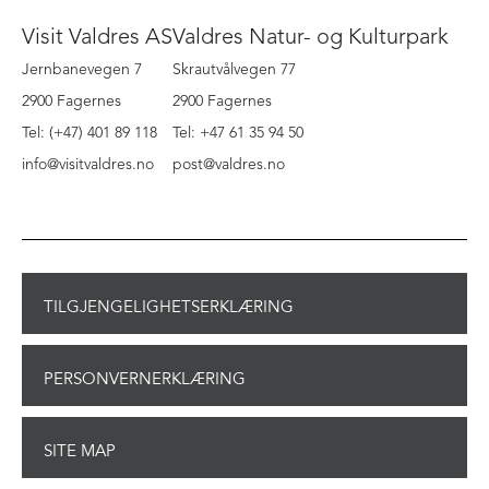
Visit Valdres AS
Valdres Natur- og Kulturpark
Jernbanevegen 7
Skrautvålvegen 77
2900 Fagernes
2900 Fagernes
Tel: (+47) 401 89 118
Tel: +47 61 35 94 50
info@visitvaldres.no
post@valdres.no
TILGJENGELIGHETSERKLÆRING
PERSONVERNERKLÆRING
SITE MAP