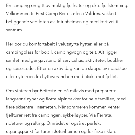
En camping omgitt av mektig fjellnatur og ekte fjellstemning.
Velkommen til First Camp Beitostølen i Valdres, vakkert
beliggende ved foten av Jotunheimen og med kort vei til
sentrum.
Her bor du komfortabelt i velutstyrte hytter, eller på
campingplass for bobil, campingvogn og telt. Alt ligger
samlet med gangavstand til servicehus, aktiviteter, butikker
og spisesteder. Etter en aktiv dag kan du slappe av i badstue
eller nyte roen fra hytteverandaen med utsikt mot fjellet.
Om vinteren byr Beitostølen på milevis med preparerte
langrennsløyper og flotte alpinbakker for hele familien, med
flere skisentre i nærheten. Når sommeren kommer, venter
fjellturer rett fra campingen, sykkelløyper, Via Ferrata,
rideturer og rafting. Området er også et perfekt
utgangspunkt for turer i Jotunheimen og for fiske i klare