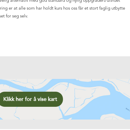
ivelig alternativ med god standard og nylig oppgradert/utvidet
ing er at alle som har holdt kurs hos oss får et stort faglig utbytte
t for seg selv.
Klikk her for å vise kart