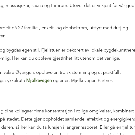
massasjekar, sauna og trimrom. Utover det er vi kjent for vår god
 fordelt på 22 familie-, enkelt- og dobbeltrom, utstyrt med dusj og
er.
 og bygdas egen stil. Fjellstuen er dekorert av lokale bygdekunstner
ig. Her kan du oppleve gjestfrihet litt utenom det vanlige.
n vakre Øyangen, oppleve en trolsk stemning og et praktfullt
gs sykkelruta
Mjølkevegen
og er en Mjølkevegen Partner.
g dine kollegaer finne konsentrasjon i rolige omgivelser, kombinert
 på stedet. Dette gjør oppholdet samlende, effektivt og energigiven
døren, så her kan du ta lunsjen i langrennssporet. Eller gå en fjelltur