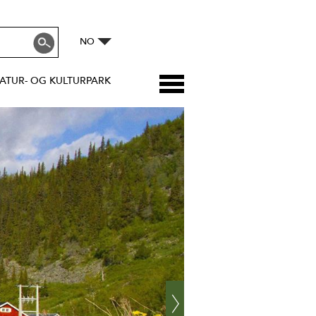
NO
ATUR- OG KULTURPARK
Next
›