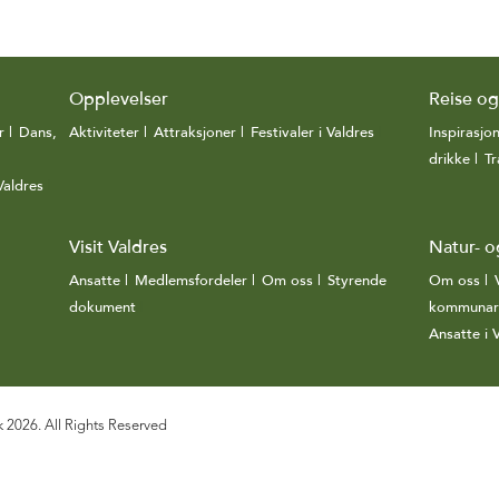
Opplevelser
Reise o
r
|
Dans,
Aktiviteter
|
Attraksjoner
|
Festivaler i Valdres
|
Inspirasjo
drikke
|
Tr
Valdres
|
Visit Valdres
Natur- o
Ansatte
|
Medlemsfordeler
|
Om oss
|
Styrende
Om oss
|
dokument
|
kommunar
Ansatte i
k 2026. All Rights Reserved