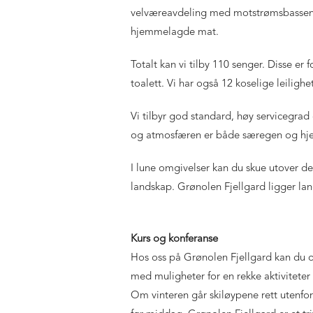
velværeavdeling med motstrømsbasseng, 
hjemmelagde mat.
Totalt kan vi tilby 110 senger. Disse er
toalett. Vi har også 12 koselige leilighet
Vi tilbyr god standard, høy servicegrad
og atmosfæren er både særegen og hjeml
I lune omgivelser kan du skue utover de
landskap. Grønolen Fjellgard ligger lan
Kurs og konferanse
Hos oss på Grønolen Fjellgard kan du o
med muligheter for en rekke aktiviteter
Om vinteren går skiløypene rett utenfor 