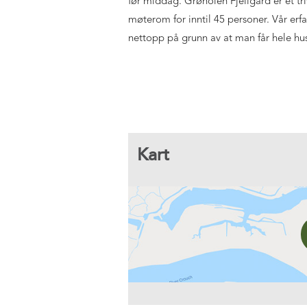
før middag. Grønolen Fjellgard er et tr
møterom for inntil 45 personer. Vår erfar
nettopp på grunn av at man får hele huse
Kart