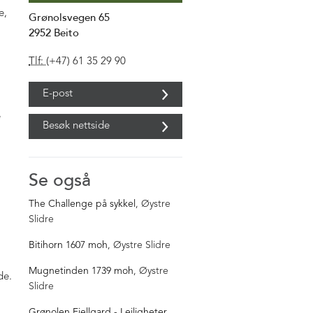
e,
Grønolsvegen 65
2952
Beito
Tlf:
(+47) 61 35 29 90
E-post
e
Besøk nettside
Se også
The Challenge på sykkel
, Øystre
Slidre
Bitihorn 1607 moh
, Øystre Slidre
Mugnetinden 1739 moh
, Øystre
de.
Slidre
Grønolen Fjellgard - Leiligheter
,