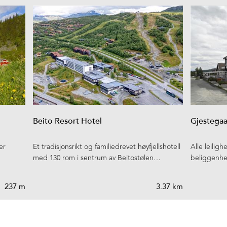
Beito Resort Hotel
Gjestega
er
Et tradisjonsrikt og familiedrevet høyfjellshotell
Alle leilig
med 130 rom i sentrum av Beitostølen…
beliggenhet.
237 m
3.37 km