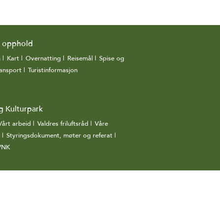
g opphold
n
|
Kart
|
Overnatting
|
Reisemål
|
Spise og
ansport
|
Turistinformasjon
|
g Kulturpark
Vårt arbeid
|
Valdres friluftsråd
|
Våre
|
Styringsdokument, møter og referat
|
 VNK
|