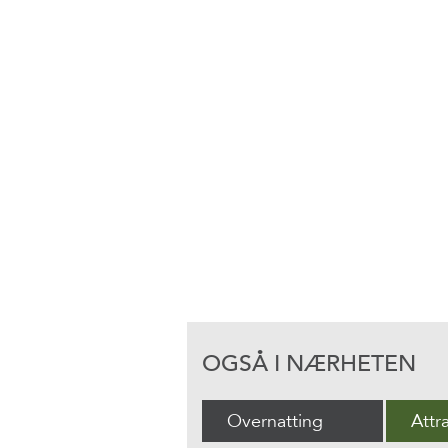
OGSÅ I NÆRHETEN
Overnatting
Attr