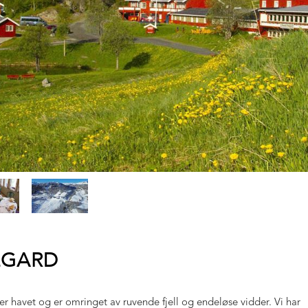
LGARD
r havet og er omringet av ruvende fjell og endeløse vidder. Vi har