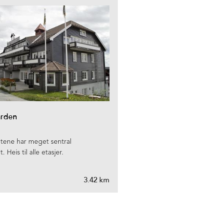
arden
hetene har meget sentral
 Heis til alle etasjer.
3.42 km