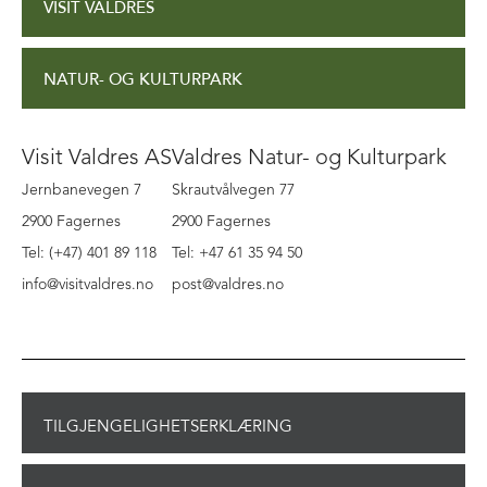
VISIT VALDRES
NATUR- OG KULTURPARK
Visit Valdres AS
Valdres Natur- og Kulturpark
Jernbanevegen 7
Skrautvålvegen 77
2900 Fagernes
2900 Fagernes
Tel: (+47) 401 89 118
Tel: +47 61 35 94 50
info@visitvaldres.no
post@valdres.no
TILGJENGELIGHETSERKLÆRING