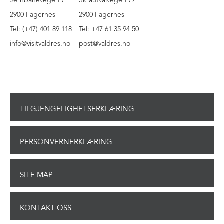
Jernbanevegen 7
Skrautvålvegen 77
2900 Fagernes
2900 Fagernes
Tel: (+47) 401 89 118
Tel: +47 61 35 94 50
info@visitvaldres.no
post@valdres.no
TILGJENGELIGHETSERKLÆRING
PERSONVERNERKLÆRING
SITE MAP
KONTAKT OSS