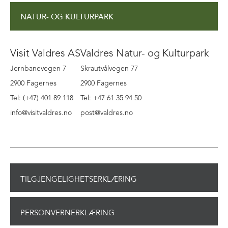
NATUR- OG KULTURPARK
Visit Valdres AS
Valdres Natur- og Kulturpark
Jernbanevegen 7
Skrautvålvegen 77
2900 Fagernes
2900 Fagernes
Tel: (+47) 401 89 118
Tel: +47 61 35 94 50
info@visitvaldres.no
post@valdres.no
TILGJENGELIGHETSERKLÆRING
PERSONVERNERKLÆRING