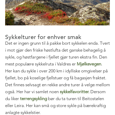
Sykkelturer for enhver smak
Det er ingen grunn til å pakke bort sykkelen enda. Tvert
i mot gjør den friske høstlufta det ganske behagelig å
sykle, og høstfargene i fjellet gjør turen ekstra fin. Den
mest populære sykkelruta i Valdres er
Mjølkevegen
.
Her kan du sykle i over 200 km i idylliske omgivelser på
fjellet, bo på koselige fjellstuer og få bagasjen fraktet.
Det finnes selvsagt en rekke andre turer å velge mellom
også. Her har vi samlet noen
sykkelfavoritter.
Dersom
du liker
terrengsykling
bør du ta turen til Beitostølen
eller Leira. Her kan små og store sykle på bærekraftig
anlagte sykkelstier.