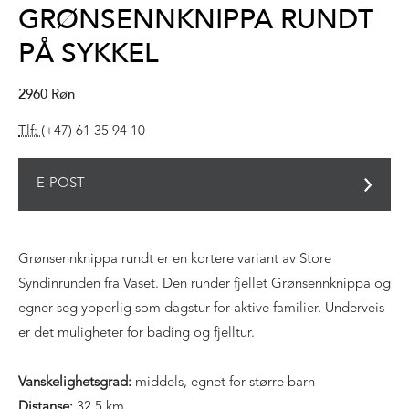
GRØNSENNKNIPPA RUNDT
PÅ SYKKEL
2960
Røn
Tlf:
(+47) 61 35 94 10
E-POST
Grønsennknippa rundt er en kortere variant av Store
Syndinrunden fra Vaset. Den runder fjellet Grønsennknippa og
egner seg ypperlig som dagstur for aktive familier. Underveis
er det muligheter for bading og fjelltur.
Vanskelighetsgrad:
middels, egnet for større barn
Distanse:
32,5 km