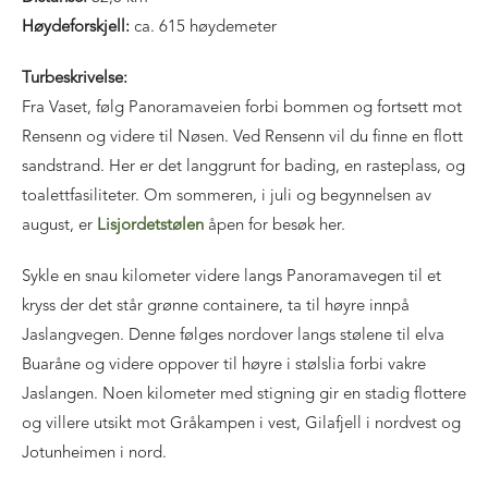
Høydeforskjell:
ca. 615 høydemeter
Turbeskrivelse:
Fra Vaset, følg Panoramaveien forbi bommen og fortsett mot
Rensenn og videre til Nøsen. Ved Rensenn vil du finne en flott
sandstrand. Her er det langgrunt for bading, en rasteplass, og
toalettfasiliteter. Om sommeren, i juli og begynnelsen av
august, er
Lisjordetstølen
åpen for besøk her.
Sykle en snau kilometer videre langs Panoramavegen til et
kryss der det står grønne containere, ta til høyre innpå
Jaslangvegen. Denne følges nordover langs stølene til elva
Buaråne og videre oppover til høyre i stølslia forbi vakre
Jaslangen. Noen kilometer med stigning gir en stadig flottere
og villere utsikt mot Gråkampen i vest, Gilafjell i nordvest og
Jotunheimen i nord.