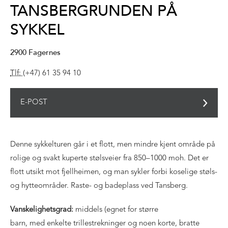
TANSBERGRUNDEN PÅ
SYKKEL
2900
Fagernes
Tlf:
(+47) 61 35 94 10
E-POST
Denne sykkelturen går i et flott, men mindre kjent område på
rolige og svakt kuperte stølsveier fra 850–1000 moh. Det er
flott utsikt mot fjellheimen, og man sykler forbi koselige støls-
og hytteområder. Raste- og badeplass ved Tansberg.
Vanskelighetsgrad:
middels (egnet for større
barn, med enkelte trillestrekninger og noen korte, bratte