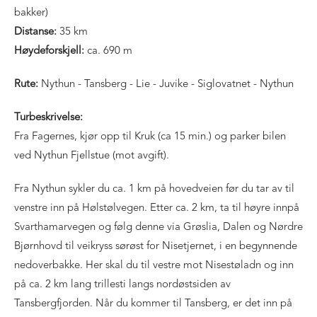
bakker)
Distanse:
35 km
Høydeforskjell:
ca. 690 m
Rute:
Nythun - Tansberg - Lie - Juvike - Siglovatnet - Nythun
Turbeskrivelse:
Fra Fagernes, kjør opp til Kruk (ca 15 min.) og parker bilen
ved Nythun Fjellstue (mot avgift).
Fra Nythun sykler du ca. 1 km på hovedveien før du tar av til
venstre inn på Hølstølvegen. Etter ca. 2 km, ta til høyre innpå
Svarthamarvegen og følg denne via Grøslia, Dalen og Nørdre
Bjørnhovd til veikryss sørøst for Nisetjernet, i en begynnende
nedoverbakke. Her skal du til vestre mot Nisestøladn og inn
på ca. 2 km lang trillesti langs nordøstsiden av
Tansbergfjorden. Når du kommer til Tansberg, er det inn på