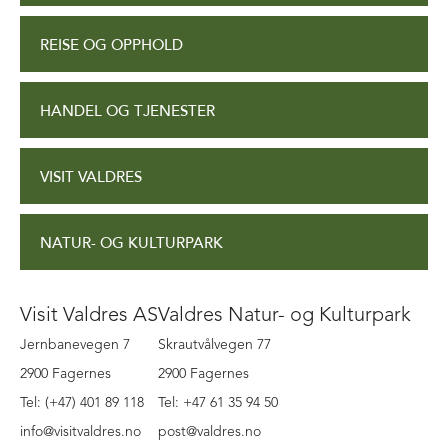
REISE OG OPPHOLD
HANDEL OG TJENESTER
VISIT VALDRES
NATUR- OG KULTURPARK
Visit Valdres AS
Valdres Natur- og Kulturpark
Jernbanevegen 7
Skrautvålvegen 77
2900 Fagernes
2900 Fagernes
Tel: (+47) 401 89 118
Tel: +47 61 35 94 50
info@visitvaldres.no
post@valdres.no