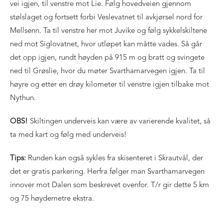
vei igjen, til venstre mot Lie. Følg hovedveien gjennom
stølslaget og fortsett forbi Veslevatnet til avkjørsel nord for
Mellsenn. Ta til venstre her mot Juvike og følg sykkelskiltene
ned mot Siglovatnet, hvor utløpet kan måtte vades. Så går
det opp igjen, rundt høyden på 915 m og bratt og svingete
ned til Grøslie, hvor du møter Svarthamarvegen igjen. Ta til
høyre og etter en drøy kilometer til venstre igjen tilbake mot
Nythun.
OBS!
Skiltingen underveis kan være av varierende kvalitet, så
ta med kart og følg med underveis!
Tips:
Runden kan også sykles fra skisenteret i Skrautvål, der
det er gratis parkering. Herfra følger man Svarthamarvegen
innover mot Dalen som beskrevet ovenfor. T/r gir dette 5 km
og 75 høydemetre ekstra.