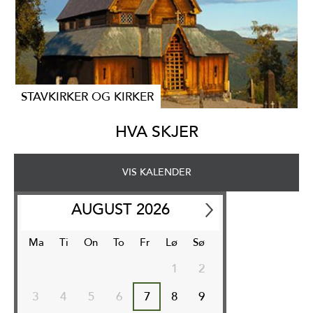
STAVKIRKER OG KIRKER
HVA SKJER
VIS KALENDER
AUGUST
2026
Ma
Ti
On
To
Fr
Lø
Sø
1
2
3
4
5
6
7
8
9