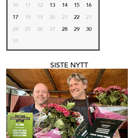
10
11
12
13
14
15
16
17
18
19
20
21
22
23
24
25
26
27
28
29
30
31
SISTE NYTT
Oppdaterer søkeresultatene dine.