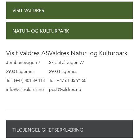
VISIT VALDRES
NATUR- OG KULTURPARK
Visit Valdres AS
Valdres Natur- og Kulturpark
Jernbanevegen 7
Skrautvålvegen 77
2900 Fagernes
2900 Fagernes
Tel: (+47) 401 89 118
Tel: +47 61 35 94 50
info@visitvaldres.no
post@valdres.no
TILGJENGELIGHETSERKLÆRING